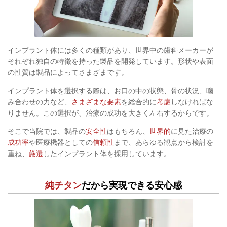
インプラント体には多くの種類があり、世界中の歯科メーカーが
それぞれ独自の特徴を持った製品を開発しています。形状や表面
の性質は製品によってさまざまです。
インプラント体を選択する際は、お口の中の状態、骨の状況、噛
み合わせの力など、
さまざまな要素
を総合的に
考慮
しなければな
りません。この選択が、治療の成功を大きく左右するからです。
そこで当院では、製品の
安全性
はもちろん、
世界的
に見た治療の
成功率
や医療機器としての
信頼性
まで、あらゆる観点から検討を
重ね、
厳選
したインプラント体を採用しています。
純チタン
だから実現できる安心感