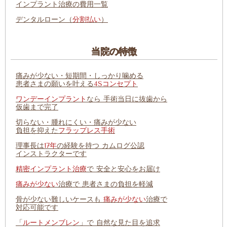
インプラント治療の費用一覧
デンタルローン（
分割払い
）
当院の特徴
痛みが少ない・短期間・しっかり噛める
患者さまの願いを叶える
4Sコンセプト
ワンデーインプラント
なら 手術当日に抜歯から
仮歯まで完了
切らない・腫れにくい・痛みが少ない
負担を抑えた
フラップレス手術
理事長は
17年
の経験を持つ カムログ公認
インストラクターです
精密インプラント治療
で 安全と安心をお届け
痛みが少ない
治療で 患者さまの負担を軽減
骨が少ない難しいケースも
痛みが少ない
治療で
対応可能です
「
ルートメンブレン
」で 自然な見た目を追求