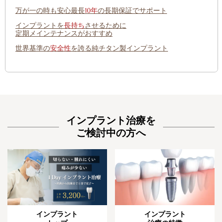
万が一の時も安心
最長
10年
の長期保証でサポート
インプラントを
長持ち
させるために
定期メインテナンスがおすすめ
世界基準の
安全性
を誇る純チタン製インプラント
インプラント治療を
ご検討中の方へ
インプラント
インプラント