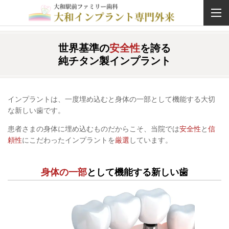
世界基準の
安全性
を誇る
純チタン製インプラント
インプラントは、一度埋め込むと身体の一部として機能する大切
な新しい歯です。
患者さまの身体に埋め込むものだからこそ、当院では
安全性
と
信
頼性
にこだわったインプラントを
厳選
しています。
身体の一部
として機能する新しい歯