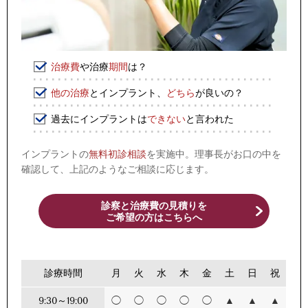
治療費
や治療
期間
は？
他の治療
とインプラント、
どちら
が良いの？
過去にインプラントは
できない
と言われた
インプラントの
無料初診相談
を実施中。理事長がお口の中を
確認して、上記のようなご相談に応じます。
診察と治療費の見積りを
ご希望の方はこちらへ
診療時間
月
火
水
木
金
土
日
祝
9:30～19:00
◯
◯
◯
◯
◯
▲
▲
▲