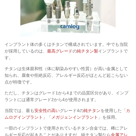
インプラント体の多くはチタンで構成されています。中でも当院
が採用しているのは、
最高グレード
の
純チタン製
インプラントで
す。
チタンは生体親和性（体に馴染みやすい性質）が高い金属として
知られ、腐食や拒絶反応、アレルギー反応がほとんど起こらない
点が特徴です。
ただし、チタンはグレード1から4までの品質区分があり、インプ
ラントには通常グレード2から4が使用されます。
当院では、最も
安全性の高い
グレード4の
純チタン
を使用した「
カ
ムログインプラント
」「
メガジェンインプラント
」を採用。
一部のインプラントで使用されているチタン合金では、稀にアレ
ルギー反応が起きることがありますが、純チタン製なら
金属アレ